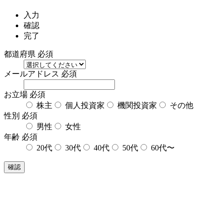
入力
確認
完了
都道府県
必須
メールアドレス
必須
お立場
必須
株主
個人投資家
機関投資家
その他
性別
必須
男性
女性
年齢
必須
20代
30代
40代
50代
60代〜