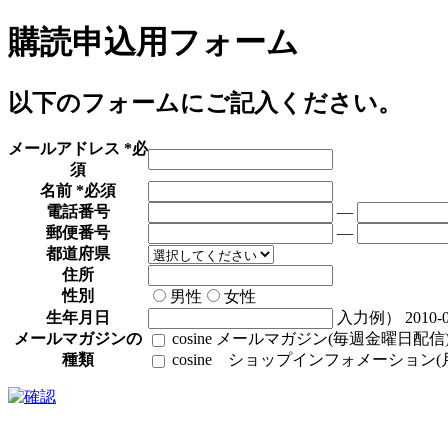
購読申込用フォーム
以下のフォームにご記入ください。
メールアドレス
*必
須
名前
*必須
電話番号
―
郵便番号
―
都道府県
住所
性別
男性
女性
生年月日
入力例） 2010-0
メールマガジンの
cosine メールマガジン(毎週金曜日配信
種類
cosine ショップインフォメーション(